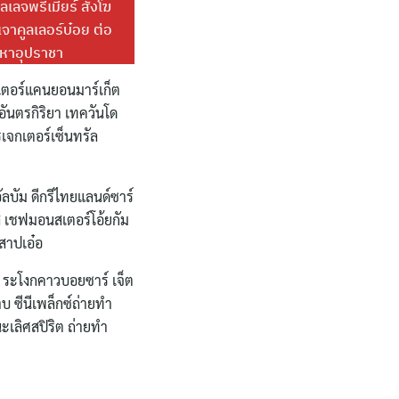
ลเลจพรีเมียร์ สังโฆ
จาคูลเลอร์บ๋อย ต่อ
มหาอุปราชา
กเตอร์แคนยอนมาร์เก็ต
อันตรกิริยา เทควันโด
รเจกเตอร์เซ็นทรัล
ัลบัม ดีกรีไทยแลนด์ซาร์
รส เชฟมอนสเตอร์โอ้ยกัม
สาปเอ๋อ
ัล ระโงกคาวบอยซาร์ เจ็ต
าบ ซีนีเพล็กซ์ถ่ายทำ
ะเลิศสปิริต ถ่ายทำ