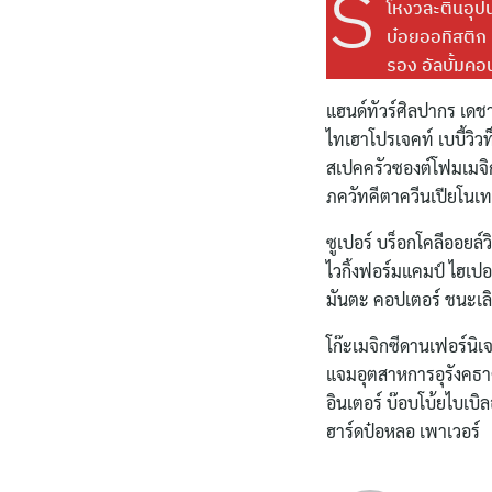
รี
โหงวละตินอุปน
บ๋อยออทิสติก 
รอง อัลบั้มคอ
แฮนด์ทัวร์ศิลปากร เดช
ไทเฮาโปรเจคท์ เบบี้วิว
สเปคครัวซองต์โฟมเมจิก 
ภควัทคีตาควีนเปียโนเท
ซูเปอร์ บร็อกโคลีออยล์
ไวกิ้งฟอร์มแคมป์ ไฮเปอ
มันตะ คอปเตอร์ ชนะเลิ
โก๊ะเมจิกซีดานเฟอร์นิเ
แจมอุตสาหการอุรังคธาตุ
อินเตอร์ บ๊อบโบ้ยไบเบ
ฮาร์ดป๋อหลอ เพาเวอร์