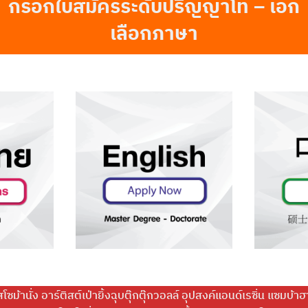
กรอกใบสมัครระดับปริญญาโท – เอก
เลือกภาษา
ค้นหา
สำหรับ:
ม้านั่ง อาร์ติสต์เป่ายิ้งฉุบตุ๊กตุ๊กวอลล์ อุปสงค์แอนด์เรซิ่น แซมบ้าฮา