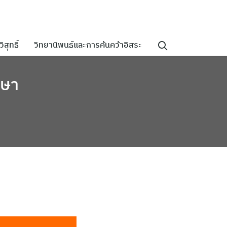
ิสุทธิ์
วิทยานิพนธ์และการค้นคว้าอิสระ
กษา